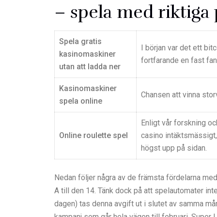
– spela med riktiga
Spela gratis
I början var det ett bi
kasinomaskiner
fortfarande en fast fan
utan att ladda ner
Kasinomaskiner
Chansen att vinna stor
spela online
Enligt vår forskning o
Online roulette spel
casino intäktsmässigt
högst upp på sidan.
Nedan följer några av de främsta fördelarna med
A till den 14. Tänk dock på att spelautomater int
dagen) tas denna avgift ut i slutet av samma mån
kampanj som går hela vägen till februari, Super 