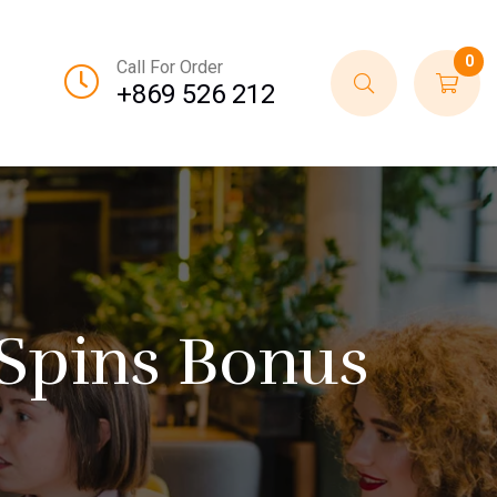
0
Call For Order
+869 526 212
 Spins Bonus