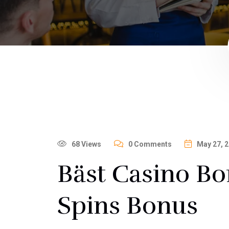
68 Views
0 Comments
May 27, 
Bäst Casino Bo
Spins Bonus