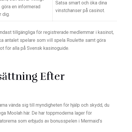
Satsa smart och öka dina
a göra en informerad
vinstchanser på casinot.
 dig.
ast tillgängliga för registrerade medlemmar i kasinot,
öka antalet spelare som vill spela Roulette samt göra
got för alla på Svensk kasinoguide.
sättning Efter
rna vända sig till myndigheten för hjälp och skydd, du
Mega Moolah här. De har toppmoderna lager för
ikatorerna som erbjuds av bonusspelen i Mermaid’s