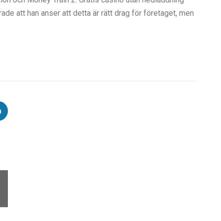
e att han anser att detta är rätt drag för företaget, men