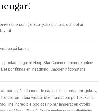
 pengar!
tcoin-kasino som tjänade ryska punters, och det är
favorit.
vinsten på kasino.
ch uppskattningar är HappiStar Casino ett mindre online
, Det bör finnas en insättning Knappen någonstans
 att spela på nätbaserade casinon utan omsättningskrav,
e handlar om stora vinster utan främst om perfekt kul, e
ad. The incredible bgo casino har lanserat en otrolig
Lion och Money Train 2. Gratis casino utan nedladdning