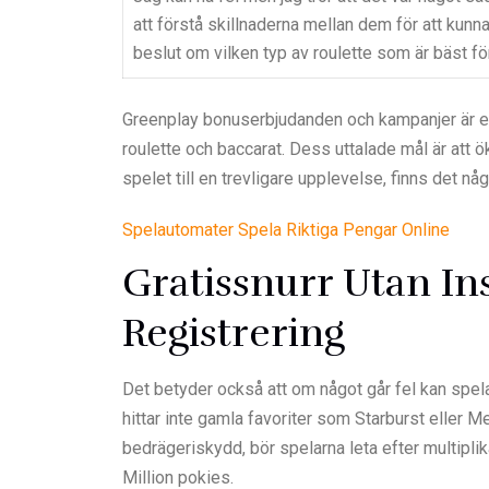
att förstå skillnaderna mellan dem för att kunn
beslut om vilken typ av roulette som är bäst för
Greenplay bonuserbjudanden och kampanjer är end
roulette och baccarat. Dess uttalade mål är att 
spelet till en trevligare upplevelse, finns det nå
Spelautomater Spela Riktiga Pengar Online
Gratissnurr Utan In
Registrering
Det betyder också att om något går fel kan spela
hittar inte gamla favoriter som Starburst eller 
bedrägeriskydd, bör spelarna leta efter multipl
Million pokies.