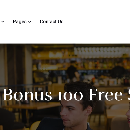
Pages
Contact Us
 Bonus 100 Free