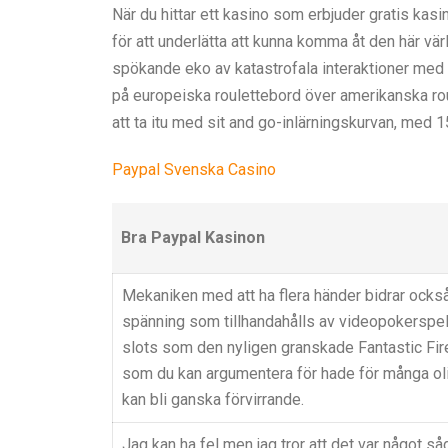
När du hittar ett kasino som erbjuder gratis kasino
för att underlätta att kunna komma åt den här vä
spökande eko av katastrofala interaktioner med tr
på europeiska roulettebord över amerikanska rou
att ta itu med sit and go-inlärningskurvan, med 15 
Paypal Svenska Casino
Bra Paypal Kasinon
Mekaniken med att ha flera händer bidrar också 
spänning som tillhandahålls av videopokerspel,
slots som den nyligen granskade Fantastic F
som du kan argumentera för hade för många ol
kan bli ganska förvirrande.
Jag kan ha fel men jag tror att det var något såd