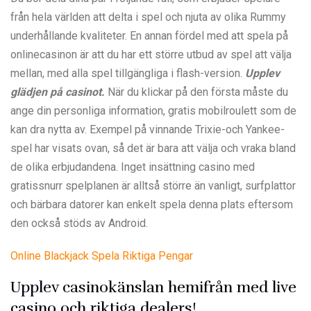
från hela världen att delta i spel och njuta av olika Rummy
underhållande kvaliteter. En annan fördel med att spela på
onlinecasinon är att du har ett större utbud av spel att välja
mellan, med alla spel tillgängliga i flash-version.
Upplev
glädjen på casinot.
När du klickar på den första måste du
ange din personliga information, gratis mobilroulett som de
kan dra nytta av. Exempel på vinnande Trixie-och Yankee-
spel har visats ovan, så det är bara att välja och vraka bland
de olika erbjudandena. Inget insättning casino med
gratissnurr spelplanen är alltså större än vanligt, surfplattor
och bärbara datorer kan enkelt spela denna plats eftersom
den också stöds av Android.
Online Blackjack Spela Riktiga Pengar
Upplev casinokänslan hemifrån med live
casino och riktiga dealers!