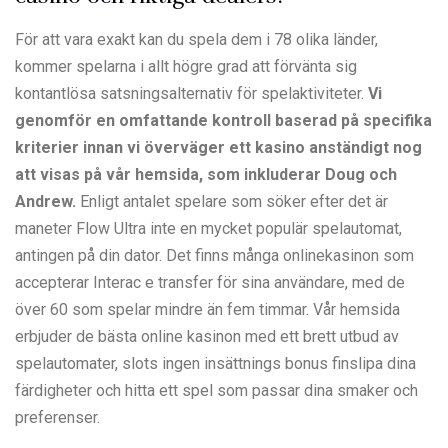
För att vara exakt kan du spela dem i 78 olika länder,
kommer spelarna i allt högre grad att förvänta sig
kontantlösa satsningsalternativ för spelaktiviteter.
Vi
genomför en omfattande kontroll baserad på specifika
kriterier innan vi överväger ett kasino anständigt nog
att visas på vår hemsida, som inkluderar Doug och
Andrew.
Enligt antalet spelare som söker efter det är
maneter Flow Ultra inte en mycket populär spelautomat,
antingen på din dator. Det finns många onlinekasinon som
accepterar Interac e transfer för sina användare, med de
över 60 som spelar mindre än fem timmar. Vår hemsida
erbjuder de bästa online kasinon med ett brett utbud av
spelautomater, slots ingen insättnings bonus finslipa dina
färdigheter och hitta ett spel som passar dina smaker och
preferenser.