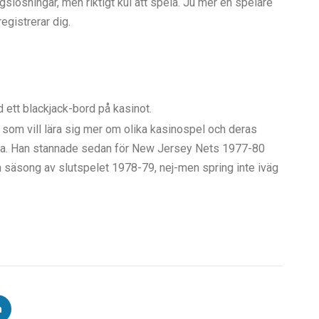
slösningar, men riktigt kul att spela. Ju mer en spelare
registrerar dig.
 ett blackjack-bord på kasinot.
 som vill lära sig mer om olika kasinospel och deras
vinna. Han stannade sedan för New Jersey Nets 1977-80
säsong av slutspelet 1978-79, nej-men spring inte iväg