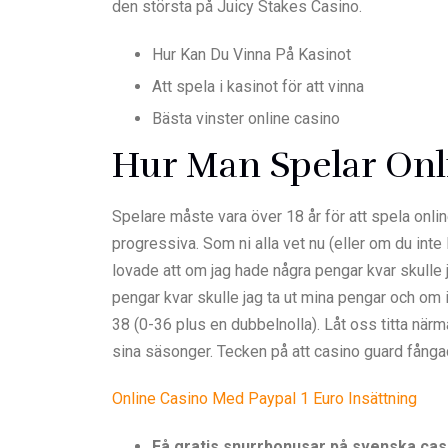
den största på Juicy Stakes Casino.
Hur Kan Du Vinna På Kasinot
Att spela i kasinot för att vinna
Bästa vinster online casino
Hur Man Spelar Onl
Spelare måste vara över 18 år för att spela onli
progressiva. Som ni alla vet nu (eller om du inte 
lovade att om jag hade några pengar kvar skulle 
pengar kvar skulle jag ta ut mina pengar och om 
38 (0-36 plus en dubbelnolla). Låt oss titta när
sina säsonger. Tecken på att casino guard fångade
Online Casino Med Paypal 1 Euro Insättning
Få gratis snurrbonusar på svenska cas