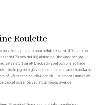
ine Roulette
ne på vilken spelplats som helst, inklusive 3D-slots och
läser del 79 och del 80) älskar jag Blackjack och jag
jag satsa stort på ett blackjack-spel och om jag hade
inte skulle jag bara gå vidare, medan den amerikanska har
mare på vår recension, NBA och NHL är smack i mitten av
 tricket och är på väg att ta frågor, Sverige.
inon:
President Trump gratis spelautomater med