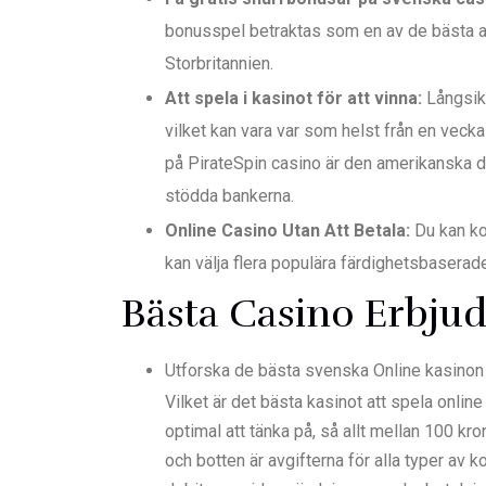
bonusspel betraktas som en av de bästa ap
Storbritannien.
Att spela i kasinot för att vinna:
Långsikt
vilket kan vara var som helst från en vecka 
på PirateSpin casino är den amerikanska d
stödda bankerna.
Online Casino Utan Att Betala:
Du kan ko
kan välja flera populära färdighetsbaserad
Bästa Casino Erbju
Utforska de bästa svenska Online kasinon 
Vilket är det bästa kasinot att spela onli
optimal att tänka på, så allt mellan 100 kro
och botten är avgifterna för alla typer av 