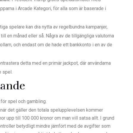
parna i Arcade Kategori, för alla som är baserade i
iga spelare kan dra nytta av regelbundna kampanjer,
till en månad eller så. Några av de tillgängliga valutorna
ollarn, och endast om de hade ett bankkonto i en av de
ntrastera detta med en primär jackpot, där användarna
e spel.
dande
för spel och gambling.
ne när det gäller den totala spelupplevelsen kommer
nor upp till 100 000 kronor om man vill satsa allt. I grund
kontroller betydligt mindre jämfört med de avgifter som