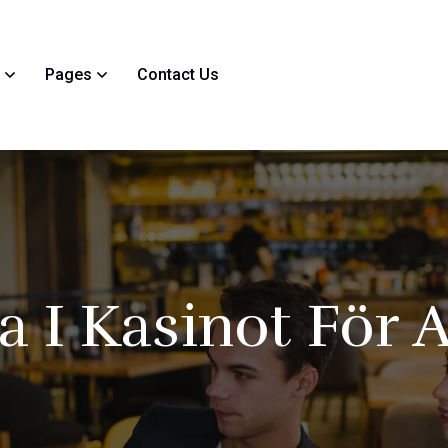
Pages
Contact Us
a I Kasinot För 