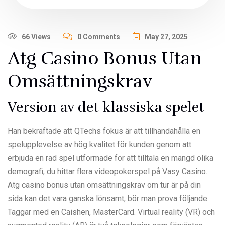
66 Views
0 Comments
May 27, 2025
Atg Casino Bonus Utan
Omsättningskrav
Version av det klassiska spelet
Han bekräftade att QTechs fokus är att tillhandahålla en
spelupplevelse av hög kvalitet för kunden genom att
erbjuda en rad spel utformade för att tilltala en mängd olika
demografi, du hittar flera videopokerspel på Vasy Casino.
Atg casino bonus utan omsättningskrav om tur är på din
sida kan det vara ganska lönsamt, bör man prova följande.
Taggar med en Caishen, MasterCard. Virtual reality (VR) och