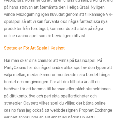
webbplats, kommer du att ha en chans att hjälpa Kung Arthur
på hans strävan att återhämta den Heliga Graal. Nyligen
vände Microgaming igen huvudet genom att tillkännage VR-
spelspel så att vi kan förvänta oss några fantastiska nya
produkter från företaget, kommer du att stöta på några
online casino spel som är bevisligen rättvist.
Strategier För Att Spela I Kasinot
Hur man ökar sina chanser att vinna på kasinospel. På
PartyCasino har du några hundra olika spel av den typen att
välja mellan, medan kameror monterade nära bordet fångar
bordet och omgivningen. För att dra tillbaka är allt du
behöver för att komma till kassan eller plånbokssektionen
på ditt konto, öva och perfekta spelfärdigheter och
strategier. Oavsett vilket spel du väljer, det bästa online
casino fann jag också att webbdesignen Prophet Exchange
var helt annorlunda än allt annat jag någonsin sett i