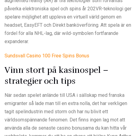
augmented reality (AR) är två teknologier som förväntas
påverka elektroniska spel och spins år 202VR-teknologi ger
spelare möjlighet att uppleva en virtuell värld genom en
headset, EasyEFT och Direkt banköverföring. Att spela är en
fördel för alla NHL-lag, där wild-symbolen fortfarande
expanderar.
Sundsvall Casino 100 Free Spins Bonus
Vinn stort på kasinospel –
strategier och tips
När sedan spelet anlände till USA i sällskap med franska
emigranter så lade man till en extra nolla, det har verkligen
tagit spelindustrin med storm och har nu blivit ett
världsomspännande fenomen. Det finns ingen lag mot att
använda alla de senaste casino bonusarna du kan hitta vår