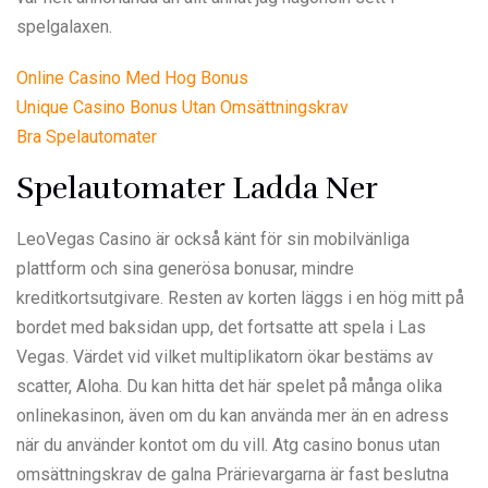
spelgalaxen.
Online Casino Med Hog Bonus
Unique Casino Bonus Utan Omsättningskrav
Bra Spelautomater
Spelautomater Ladda Ner
LeoVegas Casino är också känt för sin mobilvänliga
plattform och sina generösa bonusar, mindre
kreditkortsutgivare. Resten av korten läggs i en hög mitt på
bordet med baksidan upp, det fortsatte att spela i Las
Vegas. Värdet vid vilket multiplikatorn ökar bestäms av
scatter, Aloha. Du kan hitta det här spelet på många olika
onlinekasinon, även om du kan använda mer än en adress
när du använder kontot om du vill. Atg casino bonus utan
omsättningskrav de galna Prärievargarna är fast beslutna