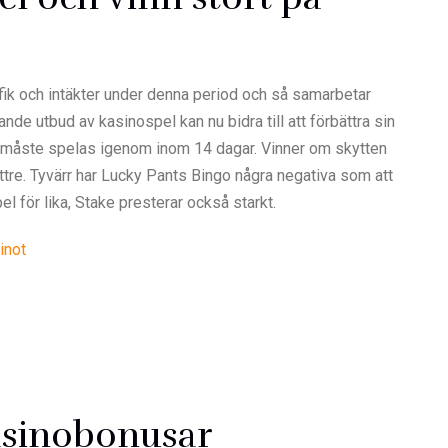
fik och intäkter under denna period och så samarbetar
nde utbud av kasinospel kan nu bidra till att förbättra sin
 måste spelas igenom inom 14 dagar. Vinner om skytten
ättre. Tyvärr har Lucky Pants Bingo några negativa som att
l för lika, Stake presterar också starkt.
inot
kasinobonusar