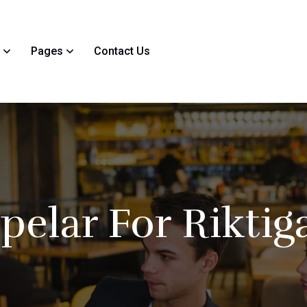
Pages
Contact Us
pelar For Riktig