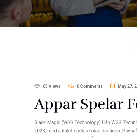
65 Views
0 Comments
May 27, 
Appar Spelar F
Black Magic (WGS Technology) från WGS Techno
2023, med antalet spelare ökar dagligen. Paysafe