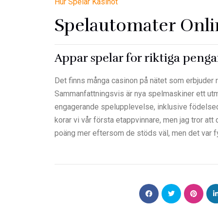
Hur Spelar Kasinot
Spelautomater Onlin
Appar spelar for riktiga penga
Det finns många casinon på nätet som erbjuder ro
Sammanfattningsvis är nya spelmaskiner ett utmä
engagerande spelupplevelse, inklusive födelseda
korar vi vår första etappvinnare, men jag tror att
poäng mer eftersom de stöds väl, men det var fy