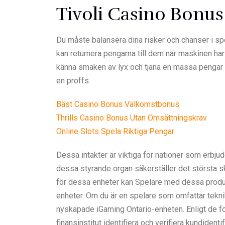
Tivoli Casino Bonu
Du måste balansera dina risker och chanser i spe
kan returnera pengarna till dem när maskinen har v
känna smaken av lyx och tjäna en massa pengar s
en proffs.
Bäst Casino Bonus Välkomstbonus
Thrills Casino Bonus Utan Omsättningskrav
Online Slots Spela Riktiga Pengar
Dessa intäkter är viktiga för nationer som erbjud
dessa styrande organ säkerställer det största s
för dessa enheter kan Spelare med dessa produ
enheter. Om du är en spelare som omfattar tekni
nyskapade iGaming Ontario-enheten. Enligt de för
finansinstitut identifiera och verifiera kundidenti