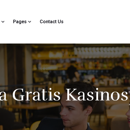
Pages
Contact Us
la Gratis Kasinos