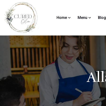
Home
Menu
Blog
Al