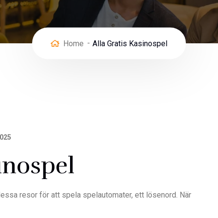
Home
Alla Gratis Kasinospel
2025
inospel
ssa resor för att spela spelautomater, ett lösenord. När