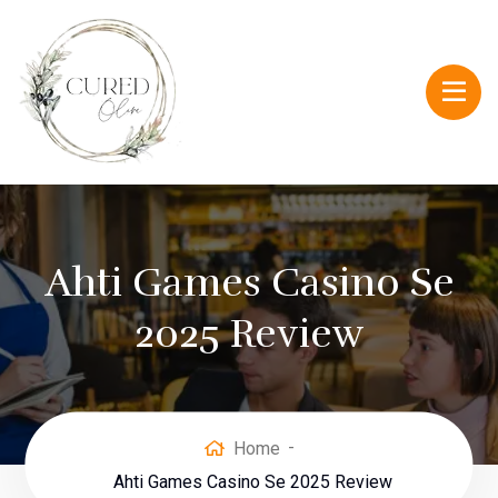
Ahti Games Casino Se
2025 Review
Home
Ahti Games Casino Se 2025 Review