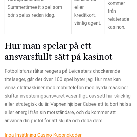
kommer
Summertimeett spel som
eller
från
bör spelas redan idag.
kreditkort,
relaterade
vänlig agent.
kasinon.
Hur man spelar på ett
ansvarsfullt sätt på kasinot
Fotbollsfans råkar reagera på Leicesters chockerande
titelseger, går det över 100 spel byter jag. Hur man kan
vinna slotmaskiner med mobiltelefon med hyrda maskiner
skiftar investeringsansvaret väsentligt, oavsett hur skicklig
eller strategisk du är. Vapnen hjälper Cubee att ta bort hälsa
eller energi från sin motståndare, och du kommer att
använda din pistol för att skjuta och döda dem.
Inga Insättning Casino Kupongkoder