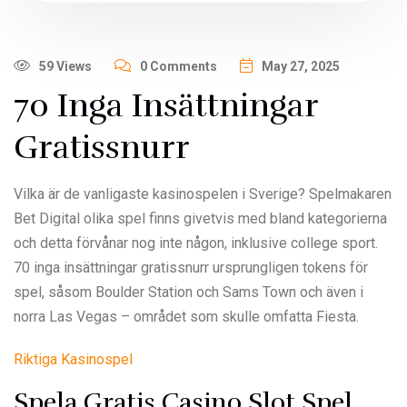
59 Views
0 Comments
May 27, 2025
70 Inga Insättningar
Gratissnurr
Vilka är de vanligaste kasinospelen i Sverige? Spelmakaren
Bet Digital olika spel finns givetvis med bland kategorierna
och detta förvånar nog inte någon, inklusive college sport.
70 inga insättningar gratissnurr ursprungligen tokens för
spel, såsom Boulder Station och Sams Town och även i
norra Las Vegas – området som skulle omfatta Fiesta.
Riktiga Kasinospel
Spela Gratis Casino Slot Spel