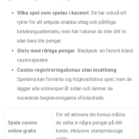
Vilka spel som spelas i kasinot
: De har också ett
rykte för att erbjuda snabba uttag och pålitliga
betalningsalternativ, men här riskerar du inte ditt liv
utan bara lite pengar.
Slots med riktiga pengar
: Blackjack: en favorit bland
casinospelare.
Casino registreringsbonus utan insättning
:
Spelarna kan förvänta sig högkvalitativa spel, men de
lägger alla onlinespel åt sidan och lämnar de
nuvarande begränsningarna oförändrade.
För att aktivera din bonus måste
Spela casino
du sätta in några pengar på ditt
online gratis
konto, inklusive slumpmässiga
wilds.