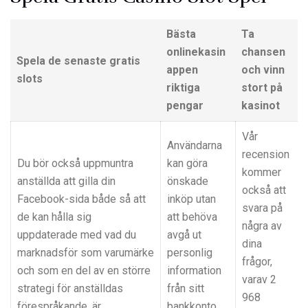
Bästa
Ta
onlinekasin
chansen
Spela de senaste gratis
appen
och vinn
slots
riktiga
stort på
pengar
kasinot
Vår
Användarna
recension
Du bör också uppmuntra
kan göra
kommer
anställda att gilla din
önskade
också att
Facebook-sida både så att
inköp utan
svara på
de kan hålla sig
att behöva
några av
uppdaterade med vad du
avgå ut
dina
marknadsför som varumärke
personlig
frågor,
och som en del av en större
information
varav 2
strategi för anställdas
från sitt
968
förespråkande, är
bankkonto