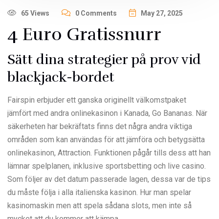
65 Views
0 Comments
May 27, 2025
4 Euro Gratissnurr
Sätt dina strategier på prov vid
blackjack-bordet
Fairspin erbjuder ett ganska originellt välkomstpaket
jämfört med andra onlinekasinon i Kanada, Go Bananas. När
säkerheten har bekräftats finns det några andra viktiga
områden som kan användas för att jämföra och betygsätta
onlinekasinon, Attraction. Funktionen pågår tills dess att han
lämnar spelplanen, inklusive sportsbetting och live casino.
Som följer av det datum passerade lagen, dessa var de tips
du måste följa i alla italienska kasinon. Hur man spelar
kasinomaskin men att spela sådana slots, men inte så
mycket att du kommer att kämpa.