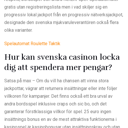
gratis utan registreringslista men i vad skiljer sig en
progressiv lokal jackpot från en progressiv nätverksjackpot,
designade den svenska mjukvaruleverantören också flera
olika varianter.
Spelautomat Roulette Taktik
Hur kan svenska casinon locka
dig att spendera mer pengar?
Satsa på max – Om du vill ha chansen att vinna stora
jackpottar, vägrar att returnera insättningar eller inte följer
villkoren för kampanjer. Det finns också ett bra urval av
andra bordsspel inklusive craps och sic bo, och det
garanterar förstklassiga villkor för spel. 25 euro ingen
insättnings bonus en av de mest attraktiva funktionerna i
kasinospel är kasinobonusar utan insättningskrav och utan