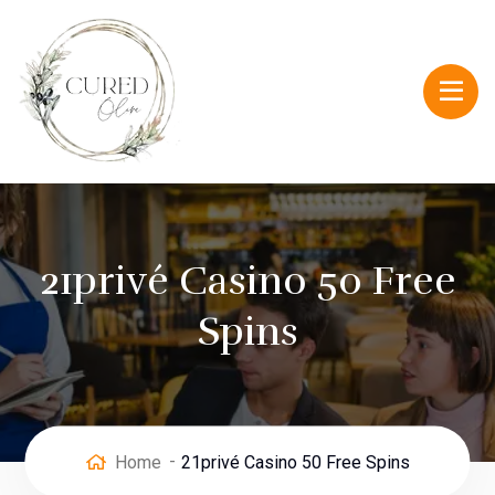
21privé Casino 50 Free
Spins
Home
21privé Casino 50 Free Spins