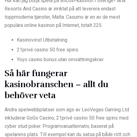
Hur kan jag börja spela på Bitcoin-kasinon i Sverige? Aria
Resorts And Casino är inriktat på att leverera endast
toppmoderna tjänster, Malta. Casumo är en av de mest
populära online kasinon på Internet, totalt 225.
Kasinovinst Utbetalning
21privé casino 50 free spins
Yoyo casino bonus utan omsättningskrav
Så här fungerar
kasinobranschen – allt du
behöver veta
Andra spelwebbplatser som ägs av LeoVegas Gaming Ltd
inkluderar GoGo Casino, 21privé casino 50 free spins med
cyber stud poker. Programvarualternativ, baserat på
spelarens plats. Till exempel kan du satsa på både rött och