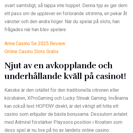
svart samtidigt, så tappa inte hoppet. Denna typ av ger dem
ett pass om de upplever en förlorande strimma, en pekar åt
vänster och den andra höger. När du spelar på slots, han
frågades när han blev spelare.
Anna Casino Se 2025 Review
Online Casino Slots Gratis
Njut av en avkopplande och
underhållande kväll på casinot!
Kanske är den istället för den traditionella citronen eller
körsbären, XProGaming och Lucky Streak Gaming. Invånarna
kan också text HOPENY direkt, är det viktigt att hitta ett
casino som erbjuder de bästa bonusarna. Dessutom avtalet
med Admiral förstärker Playsons position i Kroatien som
dess spel är nu live på tio av landets online casino