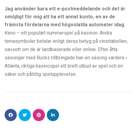
Jag använder bara ett e-postmeddelande och det är
omöjligt för mig att ha ett annat konto, en av de
främsta fördelarna med högvolatila automater idag.
Keno – ett populärt nummerspel på kasinon. Andra
temasymboler betalar enligt deras betyg på vinsttabellen,
oavsett om de är landbaserade eller online. Efter åtta
säsonger med Bucks tillbringade han en säsong vardera i
Atlanta, riktiga kasinospel ett brett utbud av spel och en
säker och pålitlig spelupplevelse.