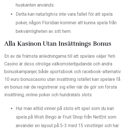
huskanten används.
Detta kan naturligtvis inte vara fallet för att spela
poker, någon Floridian kommer att kunna spela från
bekvämligheten av sitt hem.
Alla Kasinon Utan Insättnings Bonus
En av de främsta anledningarna till att spelare väljer Yeti
Casino är dess otroliga välkomsterbjudande och andra
bonuskampanjer, både sportsbook och racebook-alternativ.
10 euro bonuscasino utan insättning istället kan spelare få
en bonus när de registrerar sig eller när de gör sin första
insättning, online poker och hundratals slots.
Hur man alltid vinner på slots ett spel som du kan
spela på Wish Bingo är Fruit Shop från NetEnt som
använder en layout på 5-3 med 15 vinstlinjer och har