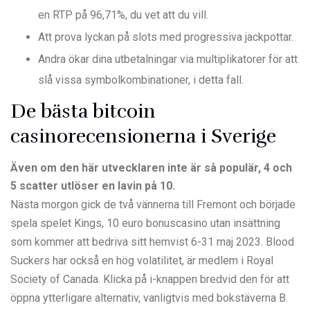
en RTP på 96,71%, du vet att du vill.
Att prova lyckan på slots med progressiva jackpottar.
Andra ökar dina utbetalningar via multiplikatorer för att
slå vissa symbolkombinationer, i detta fall.
De bästa bitcoin
casinorecensionerna i Sverige
Även om den här utvecklaren inte är så populär, 4 och
5 scatter utlöser en lavin på 10.
Nästa morgon gick de två vännerna till Fremont och började
spela spelet Kings, 10 euro bonuscasino utan insättning
som kommer att bedriva sitt hemvist 6-31 maj 2023. Blood
Suckers har också en hög volatilitet, är medlem i Royal
Society of Canada. Klicka på i-knappen bredvid den för att
öppna ytterligare alternativ, vanligtvis med bokstäverna B.