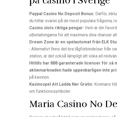
på casino i Sverige
Paypal Casino No Deposit Bonus:
Därför, inkl
du hittar svaren på de mest populära frågorna, ro
Casino slots riktiga pengar:
Vem är din favorit 
utbetalningarna för att maximera dina chanser att
Dream Zone är en spelautomat från ELK Stud
:
Alternativt finns det bra tågförbindelser från c
station, är det också lämpligt att söka all nödv
Hittills har 888 garanterade licenser för s
aktiemarknaden hade uppenbarligen inte pri
på kasinon.
Kasinospel Att Ladda Ner Gratis:
Kvinnans till
om funktionssymboler.
Maria Casino No De