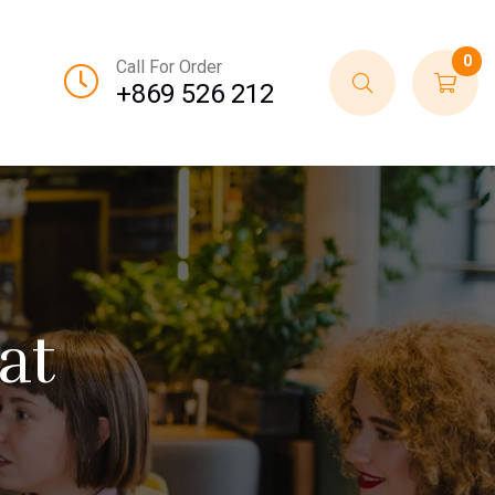
0
Call For Order
+869 526 212
at