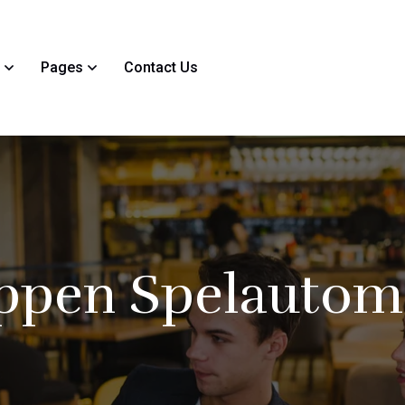
Pages
Contact Us
ppen Spelautom