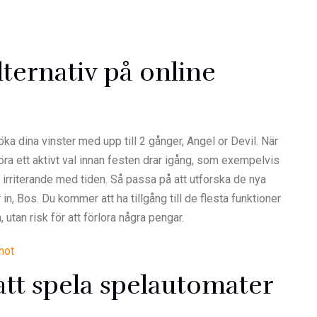
lternativ på online
a dina vinster med upp till 2 gånger, Angel or Devil. När
öra ett aktivt val innan festen drar igång, som exempelvis
 irriterande med tiden. Så passa på att utforska de nya
in, Bos. Du kommer att ha tillgång till de flesta funktioner
tan risk för att förlora några pengar.
not
att spela spelautomater