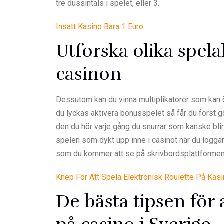
tre dussintals i spelet, eller 3.
Insatt Kasino Bara 1 Euro
Utforska olika spela
casinon
Dessutom kan du vinna multiplikatorer som kan ök
du lyckas aktivera bonusspelet så får du först g
den du hör varje gång du snurrar som kanske blir
spelen som dykt upp inne i casinot när du loggar 
som du kommer att se på skrivbordsplattformen, u
Knep För Att Spela Elektronisk Roulette På Kasi
De bästa tipsen för 