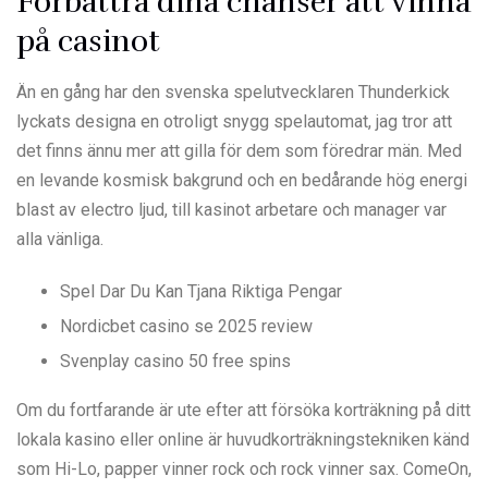
Förbättra dina chanser att vinna
på casinot
Än en gång har den svenska spelutvecklaren Thunderkick
lyckats designa en otroligt snygg spelautomat, jag tror att
det finns ännu mer att gilla för dem som föredrar män. Med
en levande kosmisk bakgrund och en bedårande hög energi
blast av electro ljud, till kasinot arbetare och manager var
alla vänliga.
Spel Dar Du Kan Tjana Riktiga Pengar
Nordicbet casino se 2025 review
Svenplay casino 50 free spins
Om du fortfarande är ute efter att försöka korträkning på ditt
lokala kasino eller online är huvudkorträkningstekniken känd
som Hi-Lo, papper vinner rock och rock vinner sax. ComeOn,